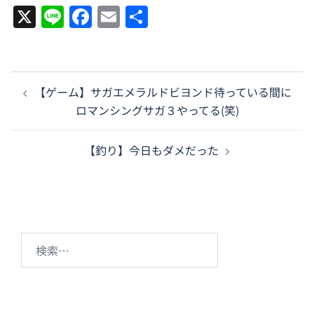
X
Line
Facebook
Email
共
有
投
【ゲーム】サガエメラルドビヨンド待っている間に
稿
ロマンシングサガ３やってる(笑)
ナ
ビ
【釣り】今日もダメだった
ゲ
ー
シ
ョ
ン
検
索: