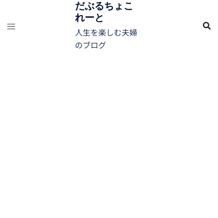
コ
だぶるちょこ
れーと
ン
テ
人生を楽しむ夫婦
ン
のブログ
ツ
へ
ス
キ
ッ
プ