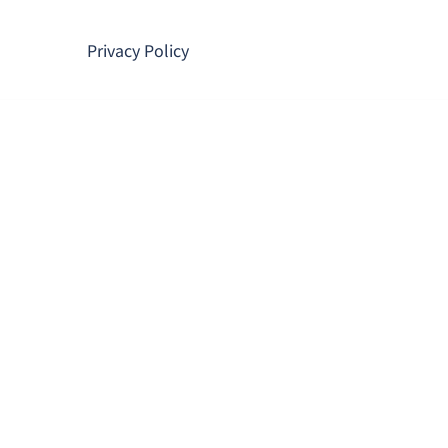
コ
ン
Privacy Policy
テ
ン
ツ
へ
ス
キ
ッ
プ