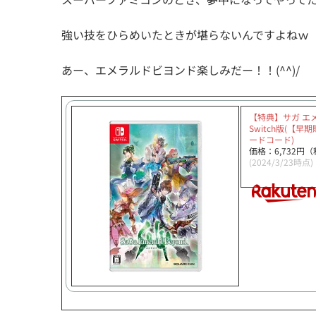
強い技をひらめいたときが堪らないんですよねｗ
あー、エメラルドビヨンド楽しみだー！！(^^)/
【特典】サガ エ
Switch版(【
ードコード)
価格：6,732円
(2024/3/23時点)