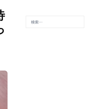
待
検
っ
索: