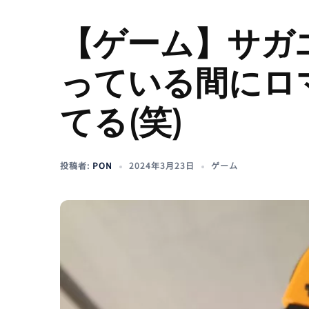
【ゲーム】サガ
っている間にロ
てる(笑)
投稿者:
PON
2024年3月23日
ゲーム