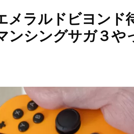
エメラルドビヨンド
マンシングサガ３や