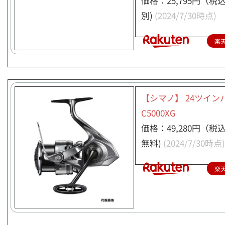
価格：25,795円（税
別)
(2024/7/30時点)
楽
【シマノ】 24ツイン
C5000XG
価格：49,280円（税
無料)
(2024/7/30時点)
楽