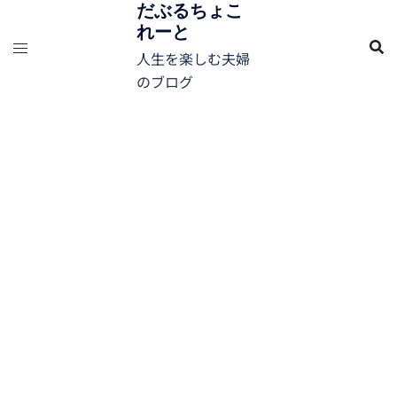
コ
だぶるちょこ
れーと
ン
テ
人生を楽しむ夫婦
ン
のブログ
ツ
へ
ス
キ
ッ
プ