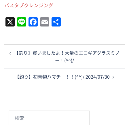
バスタブクレンジング
X
Line
Facebook
Email
共
有
投
【釣り】買いましたよ！大量のエコギアグラスミノ
稿
ー！(^^)/
ナ
ビ
【釣り】初青物ハマチ！！！(^^)/ 2024/07/30
ゲ
ー
シ
ョ
ン
検
索: