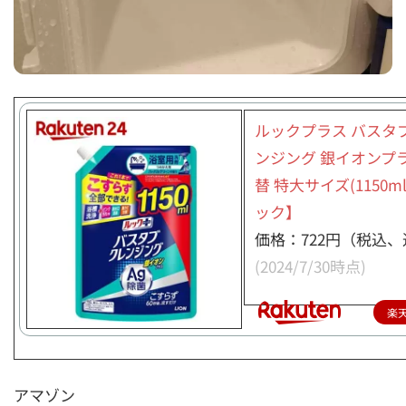
ルックプラス バスタ
ンジング 銀イオンプラ
替 特大サイズ(1150m
ック】
価格：722円（税込、
(2024/7/30時点)
楽
アマゾン