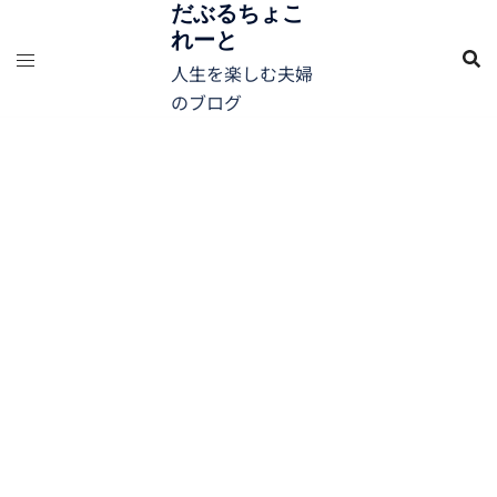
コ
だぶるちょこ
れーと
ン
テ
人生を楽しむ夫婦
ン
のブログ
ツ
へ
ス
キ
ッ
プ