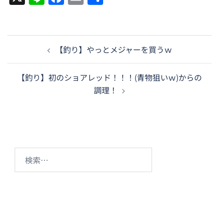
有
投
【釣り】やっとメジャーを買うｗ
稿
ナ
【釣り】初のショアレッド！！！(青物狙いｗ)からの
ビ
調理！
ゲ
ー
シ
ョ
ン
検
索: