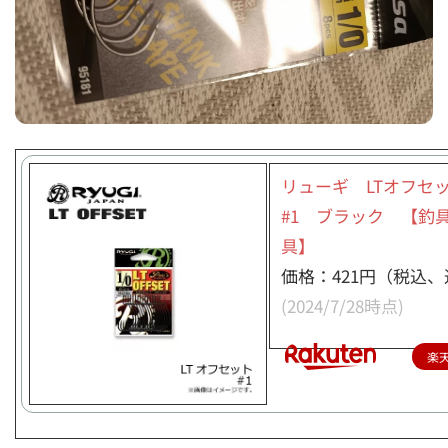
リューギ LTオフ
#1 ブラック 【釣
具】
価格：421円（税込、
(2024/7/28時点)
楽