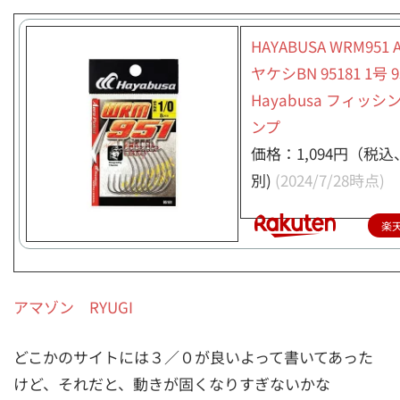
HAYABUSA WRM951 
ヤケシBN 95181 1号 9
Hayabusa フィッシ
ンプ
価格：1,094円（税
別)
(2024/7/28時点)
楽
アマゾン RYUGI
どこかのサイトには３／０が良いよって書いてあった
けど、それだと、動きが固くなりすぎないかな