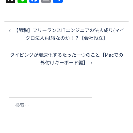
有
投
【節税】フリーランスITエンジニアの法人成り(マイ
稿
クロ法人)は得なのか！？【会社設立】
ナ
ビ
タイピングが爆速化するたった一つのこと【Macでの
ゲ
外付けキーボード編】
ー
シ
ョ
ン
検
索: