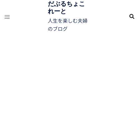
コ
だぶるちょこ
れーと
ン
テ
人生を楽しむ夫婦
ン
のブログ
ツ
へ
ス
キ
ッ
プ