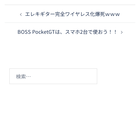
投
エレキギター完全ワイヤレス化爆死ｗｗｗ
稿
ナ
BOSS PocketGTは、スマホ2台で使おう！！
ビ
ゲ
ー
シ
ョ
検
ン
索: