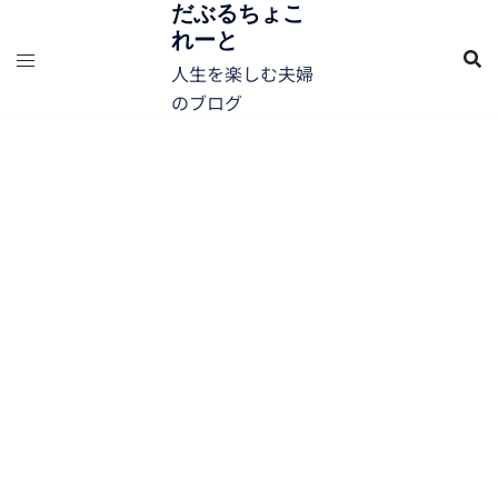
コ
だぶるちょこ
れーと
ン
テ
人生を楽しむ夫婦
ン
のブログ
ツ
へ
ス
キ
ッ
プ