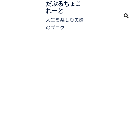
コ
だぶるちょこ
れーと
ン
テ
人生を楽しむ夫婦
ン
のブログ
ツ
へ
ス
キ
ッ
プ