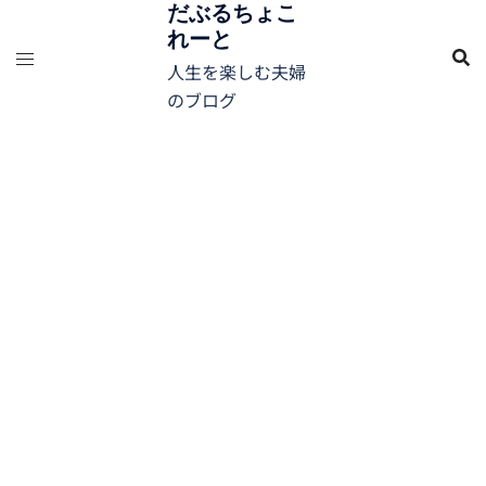
コ
だぶるちょこ
れーと
ン
テ
人生を楽しむ夫婦
ン
のブログ
ツ
へ
ス
キ
ッ
プ