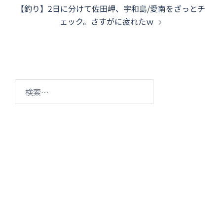
ビ
【釣り】2日に分けて佐田岬、宇和島/愛南をざっとチ
ゲ
ェック。さすがに疲れたｗ
ー
シ
ョ
ン
検
索: