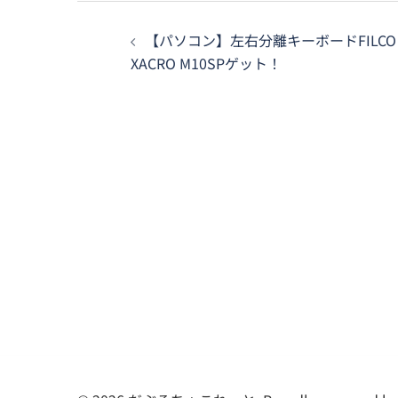
投
【パソコン】左右分離キーボードFILCO
稿
XACRO M10SPゲット！
ナ
ビ
ゲ
ー
シ
ョ
ン