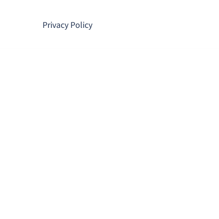
コ
ン
Privacy Policy
テ
ン
ツ
へ
ス
キ
ッ
プ