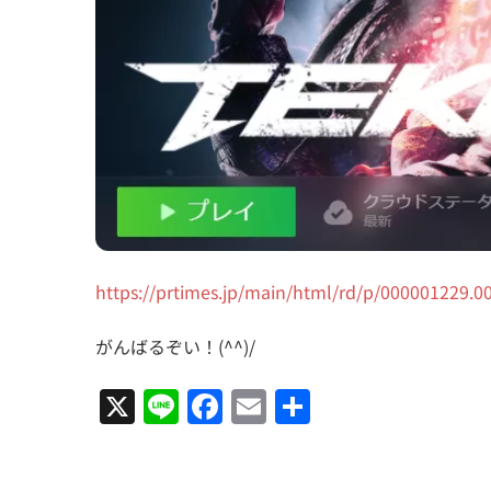
https://prtimes.jp/main/html/rd/p/000001229.
がんばるぞい！(^^)/
X
Line
Facebook
Email
共
有