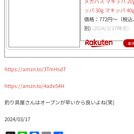
メガバス マキッパ 20
ッパ 30g マキッパ 40
価格：772円～（税
別)
(2024/3/17時点)
楽
https://amzn.to/3TmHsdT
https://amzn.to/4ade54H
釣り具屋さんはオープンが早いから良いよね(笑)
2024/03/17