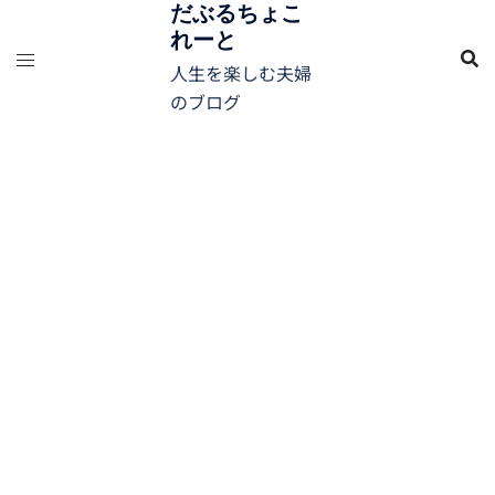
コ
だぶるちょこ
れーと
ン
テ
人生を楽しむ夫婦
ン
のブログ
ツ
へ
ス
キ
ッ
プ