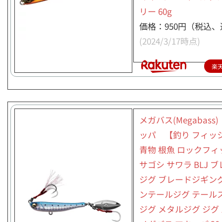
リー 60g
価格：950円（税込、
(2024/3/17時点)
楽
メガバス(Megabass
ッパ 【釣り フィッ
青物 根魚 ロックフィ
サゴシ サワラ BLJ 
ジグ ブレードジギング
ンテールジグ テール
ジグ メタルジグ ジグ