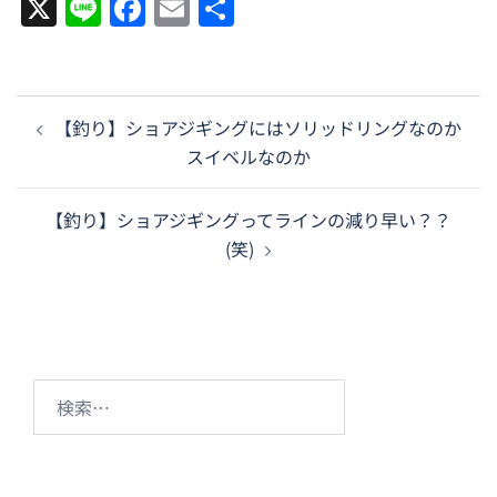
X
Line
Facebook
Email
共
有
投
【釣り】ショアジギングにはソリッドリングなのか
稿
スイベルなのか
ナ
ビ
【釣り】ショアジギングってラインの減り早い？？
ゲ
(笑)
ー
シ
ョ
ン
検
索: