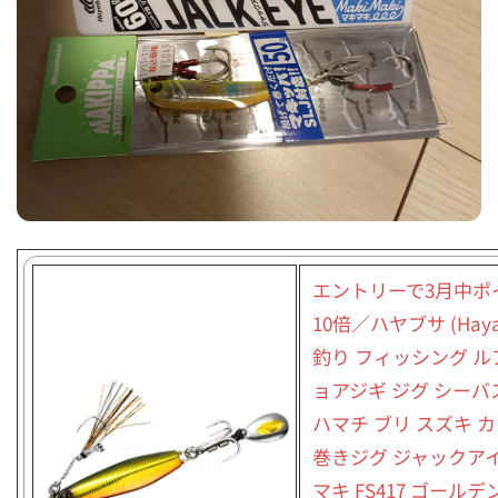
エントリーで3月中ポ
10倍／ハヤブサ (Haya
釣り フィッシング ル
ョアジギ ジグ シーバ
ハマチ ブリ スズキ 
巻きジグ ジャックアイ
マキ FS417 ゴール