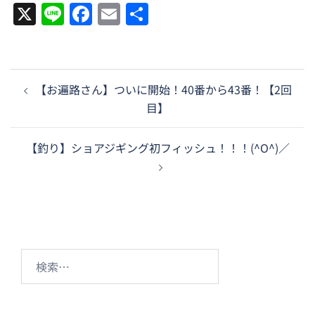
X
Line
Facebook
Email
共
有
投
【お遍路さん】ついに開始！40番から43番！【2回
稿
目】
ナ
ビ
【釣り】ショアジギング初フィッシュ！！！(^O^)／
ゲ
ー
シ
ョ
ン
検
索: