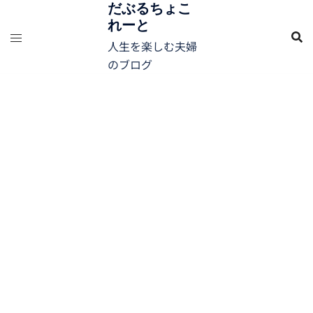
コ
だぶるちょこ
れーと
ン
テ
人生を楽しむ夫婦
ン
のブログ
ツ
へ
ス
キ
ッ
プ