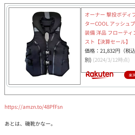
オーナー 撃投ボディ
ターCOOL アッシュ
装備 洋品 フローティ
スト【決算セール】
価格：21,832円（税
別)
(2024/3/12時点)
楽
https://amzn.to/48PfFsn
あとは、磯靴かなー。