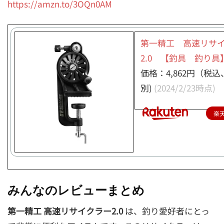
https://amzn.to/3OQn0AM
第一精工 高速リサ
2.0 【釣具 釣り具
価格：4,862円（税
別)
(2024/2/23時点)
楽
みんなのレビューまとめ
第一精工 高速リサイクラー2.0
は、釣り愛好者にとっ