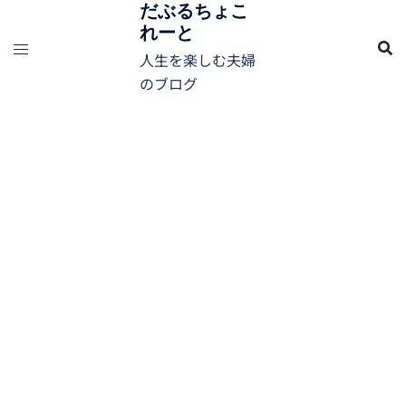
コ
だぶるちょこ
れーと
ン
テ
人生を楽しむ夫婦
ン
のブログ
ツ
へ
ス
キ
ッ
プ