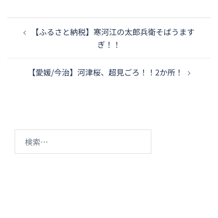
投
【ふるさと納税】寒河江の太郎兵衛そばうます
稿
ぎ！！
ナ
ビ
【愛媛/今治】河津桜、超見ごろ！！2か所！
ゲ
ー
シ
ョ
ン
検
索: