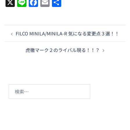
X
Line
Facebook
Email
共
有
投
FILCO MINILA/MINILA-R 気になる変更点３選！！
稿
ナ
虎徹マーク２のライバル現る！！？
ビ
ゲ
ー
シ
ョ
検
ン
索: