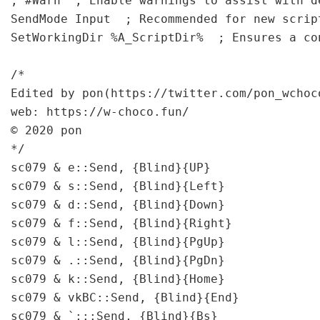
; #Warn  ; Enable warnings to assist with d
SendMode Input  ; Recommended for new scrip
SetWorkingDir %A_ScriptDir%  ; Ensures a co
/*

Edited by pon(https://twitter.com/pon_wchoco
web: https://w-choco.fun/

© 2020 pon

*/

sc079 & e::Send, {Blind}{UP}

sc079 & s::Send, {Blind}{Left}

sc079 & d::Send, {Blind}{Down}

sc079 & f::Send, {Blind}{Right}

sc079 & l::Send, {Blind}{PgUp}

sc079 & .::Send, {Blind}{PgDn}

sc079 & k::Send, {Blind}{Home}

sc079 & vkBC::Send, {Blind}{End}

sc079 & `;::Send, {Blind}{Bs}
