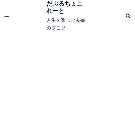
コ
だぶるちょこ
れーと
ン
テ
人生を楽しむ夫婦
ン
のブログ
ツ
へ
ス
キ
ッ
プ