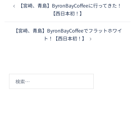
投
【宮崎、青島】ByronBayCoffeeに行ってきた！
稿
【西日本初！】
ナ
ビ
【宮崎、青島】ByronBayCoffeeでフラットホワイ
ゲ
ト！【西日本初！】
ー
シ
ョ
ン
検
索: