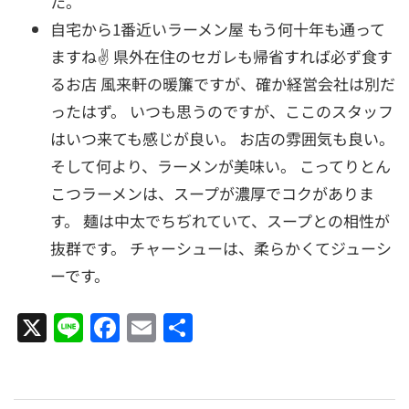
た。
自宅から1番近いラーメン屋 もう何十年も通って
ますね✌️ 県外在住のセガレも帰省すれば必ず食す
るお店 風来軒の暖簾ですが、確か経営会社は別だ
ったはず。 いつも思うのですが、ここのスタッフ
はいつ来ても感じが良い。 お店の雰囲気も良い。
そして何より、ラーメンが美味い。 こってりとん
こつラーメンは、スープが濃厚でコクがありま
す。 麺は中太でちぢれていて、スープとの相性が
抜群です。 チャーシューは、柔らかくてジューシ
ーです。
X
Line
Facebook
Email
共
有