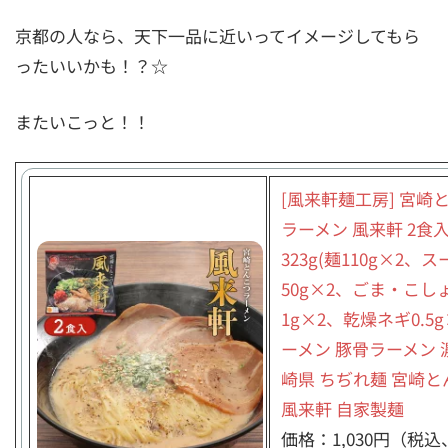
京都の人なら、天下一品に近いってイメージしてもら
ったいいかも！？☆
またいこっと！！
[風来軒麺工房] 宮崎
ラーメン 風来軒 2食
323g(麺110g×2、ス
50g×2、ごま・こし
1g×2、乾燥ネギ0.5g×
ーメン 豚骨ラーメン 
崎県 ちぢれ麺 宮崎と
風来軒 自家製麺
価格：1,030円（税