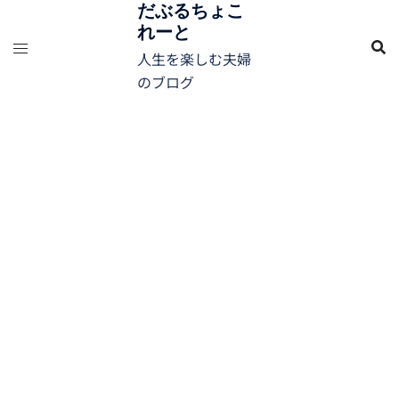
コ
だぶるちょこ
れーと
ン
テ
人生を楽しむ夫婦
ン
のブログ
ツ
へ
ス
キ
ッ
プ