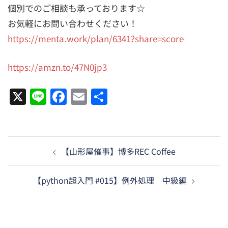
個別でのご相談も承っております☆
お気軽にお問い合わせください！
https://menta.work/plan/6341?share=score
https://amzn.to/47N0jp3
X
Line
Facebook
Email
共
有
投
【山形屋催事】博多REC Coffee
稿
ナ
【python超入門 #015】例外処理 中級編
ビ
ゲ
ー