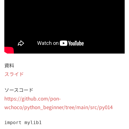
資料
スライド
ソースコード
https://github.com/pon-
wchoco/python_beginner/tree/main/src/py014
import mylib1
