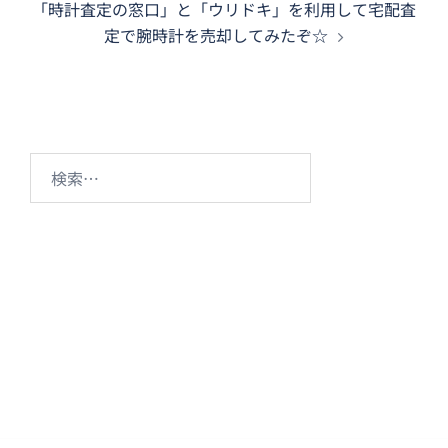
「時計査定の窓口」と「ウリドキ」を利用して宅配査
ビ
定で腕時計を売却してみたぞ☆
ゲ
ー
シ
ョ
ン
検
索: