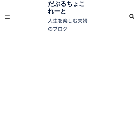
コ
だぶるちょこ
れーと
ン
テ
人生を楽しむ夫婦
ン
のブログ
ツ
へ
ス
キ
ッ
プ