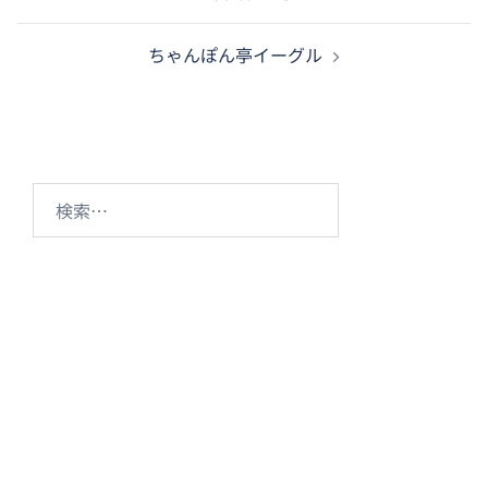
稿
ナ
ちゃんぽん亭イーグル
ビ
ゲ
ー
シ
ョ
検
ン
索: