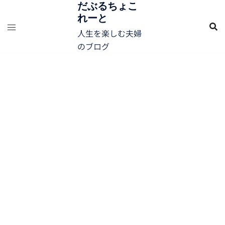
コ
だぶるちょこ
れーと
ン
テ
人生を楽しむ夫婦
ン
のブログ
ツ
へ
ス
キ
ッ
プ