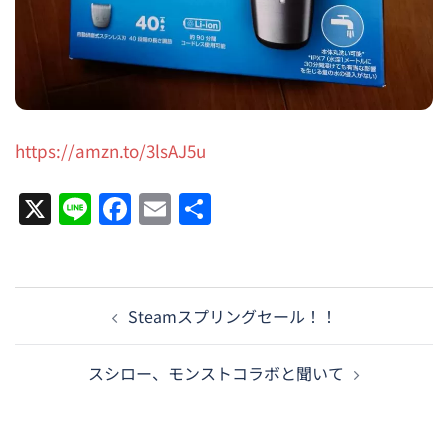
https://amzn.to/3lsAJ5u
X
Line
Facebook
Email
共
有
投
Steamスプリングセール！！
稿
ナ
スシロー、モンストコラボと聞いて
ビ
ゲ
ー