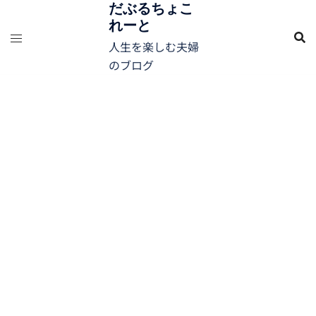
コ
だぶるちょこ
れーと
ン
テ
人生を楽しむ夫婦
ン
のブログ
ツ
へ
ス
キ
ッ
プ