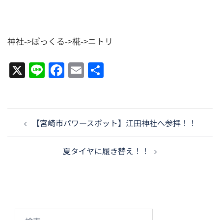
神社->ぽっくる->椛->ニトリ
X
Line
Facebook
Email
共
有
投
【宮崎市パワースポット】江田神社へ参拝！！
稿
ナ
夏タイヤに履き替え！！
ビ
ゲ
ー
シ
ョ
検