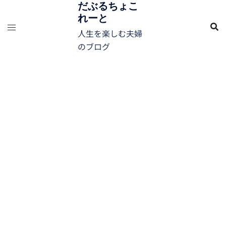
コ
だぶるちょこ
れーと
ン
テ
人生を楽しむ夫婦
ン
のブログ
ツ
へ
ス
キ
ッ
プ