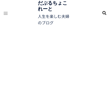
コ
だぶるちょこ
れーと
ン
テ
人生を楽しむ夫婦
ン
のブログ
ツ
へ
ス
キ
ッ
プ