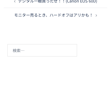
デジタル一眼買ったぜ！！(Canon EOS 60D)
稿
ナ
モニター売るとき、ハードオフはアリかも！
ビ
ゲ
ー
シ
ョ
検
ン
索: