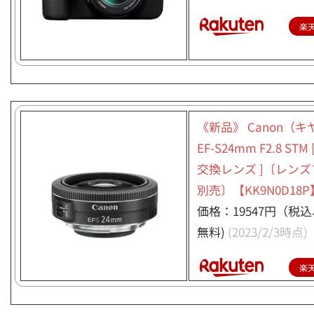
楽
《新品》 Canon（
EF-S24mm F2.8 STM [
交換レンズ ]〔レン
別売〕【KK9N0D18P
価格：19547円（税
無料)
(2023/2/3時点)
楽