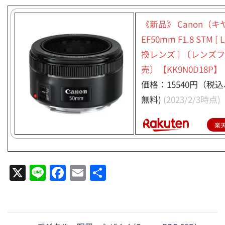
《新品》 Canon（
EF50mm F1.8 STM [ L
換レンズ ] 〔レンズ
売〕【KK9N0D18P】
価格：15540円（税
無料)
(2023/2/3時点)
楽
X
Line
Facebook
Email
共
有
投