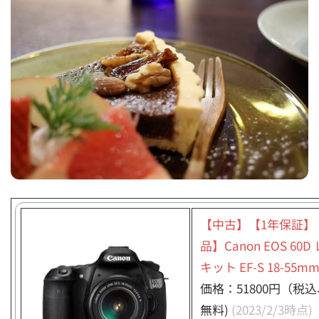
【中古】【1年保証】
品】Canon EOS 60D
キット EF-S 18-55mm
価格：51800円（税
無料)
(2023/2/3時点)