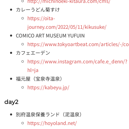
http://michinoeki-kitaura.com/cms/
カレーうどん菊すけ
https://oita-
journey.com/2022/05/11/kikusuke/
COMICO ART MUSEUM YUFUIN
https://www.tokyoartbeat.com/articles/-
カフェエーデン
https://www.instagram.com/cafe.e_denn/?
hl=ja
福元屋（宝泉寺温泉）
https://kabeyu.jp/
day2
別府温泉保養ランド（泥温泉）
https://hoyoland.net/