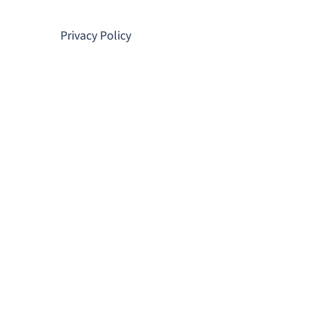
コ
ン
Privacy Policy
テ
ン
ツ
へ
ス
キ
ッ
プ