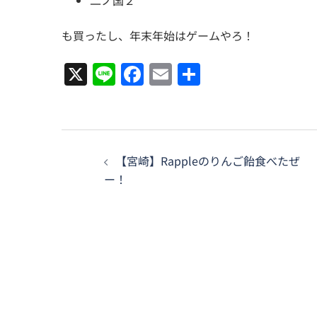
二ノ国２
も買ったし、年末年始はゲームやろ！
X
Line
Facebook
Email
共
有
投
【宮崎】Rappleのりんご飴食べたぜ
稿
ー！
ナ
ビ
ゲ
ー