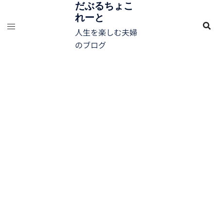
コ
だぶるちょこ
れーと
ン
テ
人生を楽しむ夫婦
ン
のブログ
ツ
へ
ス
キ
ッ
プ