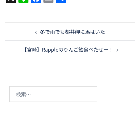
有
投
冬で雨でも都井岬に馬はいた
稿
ナ
【宮崎】Rappleのりんご飴食べたぜー！
ビ
ゲ
ー
シ
ョ
検
ン
索: