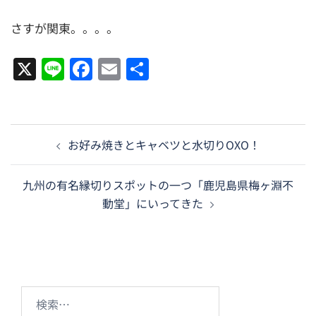
さすが関東。。。。
X
Line
Facebook
Email
共
有
投
お好み焼きとキャベツと水切りOXO！
稿
ナ
九州の有名縁切りスポットの一つ「鹿児島県梅ヶ淵不
ビ
動堂」にいってきた
ゲ
ー
シ
ョ
ン
検
索: