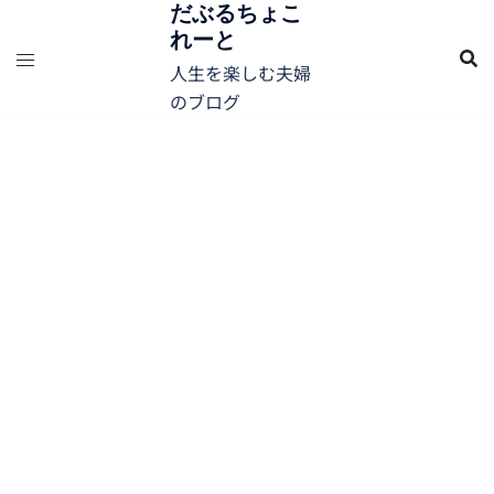
コ
だぶるちょこ
れーと
ン
テ
人生を楽しむ夫婦
ン
のブログ
ツ
へ
ス
キ
ッ
プ