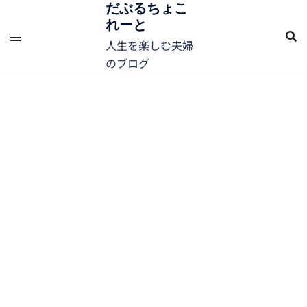
コ
だぶるちょこ
れーと
ン
テ
人生を楽しむ夫婦
ン
のブログ
ツ
へ
ス
キ
ッ
プ