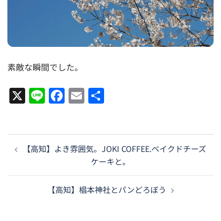
素敵な瞬間でした。
X
Line
Facebook
Email
共
有
投
【高知】よき雰囲気。JOKI COFFEE.ベイクドチーズ
稿
ケーキと。
ナ
ビ
【高知】椙本神社とパンどろぼう
ゲ
ー