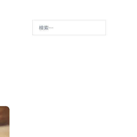
検
索:
ド