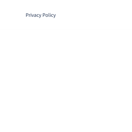
コ
ン
Privacy Policy
テ
ン
ツ
へ
ス
キ
ッ
プ