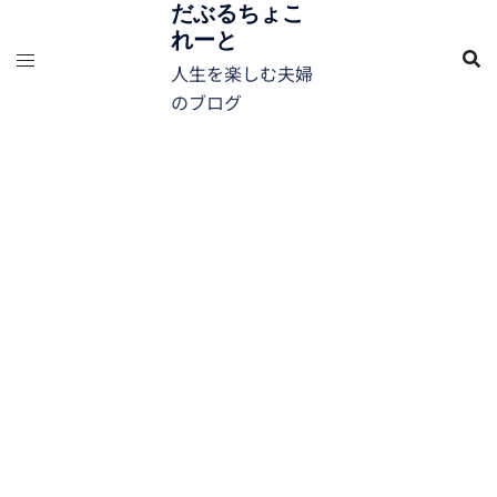
コ
だぶるちょこ
れーと
ン
テ
人生を楽しむ夫婦
ン
のブログ
ツ
へ
ス
キ
ッ
プ