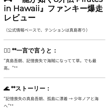
in Hawaii』ファンキー爆走
レビュー
（公式情報ベースで、テンションは真島寄り）
🏴‍☠️ **一言で言うと：
“真島吾朗、記憶喪失で海賊になってて草。でも最
高。”**
🌊 **ストーリー：
“記憶喪失の真島吾朗、孤島に漂着 → 少年ノアと海
へ”**