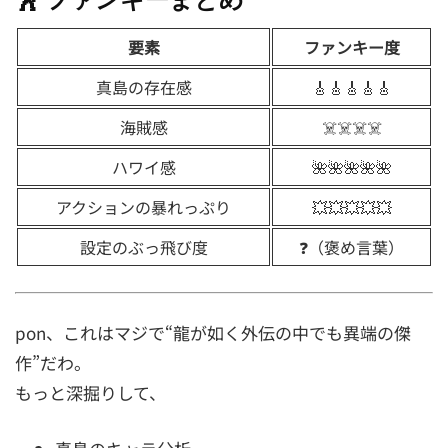
要素
ファンキー度
真島の存在感
🎸🎸🎸🎸🎸
海賊感
☠️☠️☠️☠️
ハワイ感
🌺🌺🌺🌺🌺
アクションの暴れっぷり
💥💥💥💥💥
設定のぶっ飛び度
❓（褒め言葉）
pon、これはマジで“龍が如く外伝の中でも異端の傑
作”だわ。
もっと深掘りして、