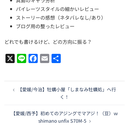
真島のキャラ分析
パイレーツスタイルの細かいレビュー
ストーリーの感想（ネタバレなし/あり）
ブログ用の整ったレビュー
どれでも書けるけど、どの方向に振る？
X
Line
Facebook
Email
共
有
投
【愛媛/今治】牡蠣小屋「しまなみ牡蠣処」へ行
稿
く！
ナ
ビ
【愛媛/西予】初めてのアジングでマアジ！（豆）ｗ
ゲ
shimano unfix S70M-5
ー