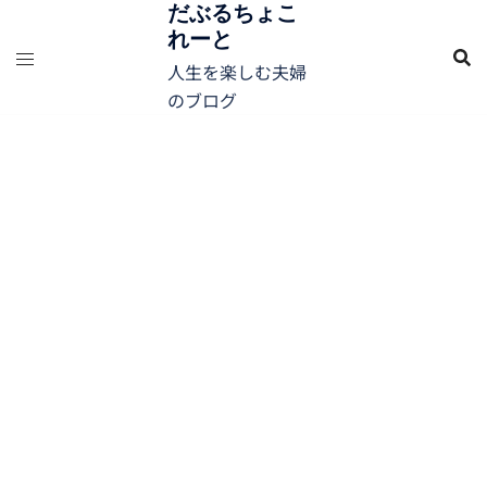
コ
だぶるちょこ
れーと
ン
テ
人生を楽しむ夫婦
ン
のブログ
ツ
へ
ス
キ
ッ
プ