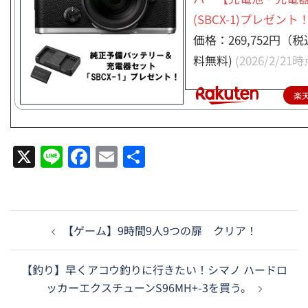
(SBCX-1)プレゼント
価格：269,752円（
料無料)
(2026/2/21時
楽
X
Line
Facebook
Email
共
有
投
【ゲーム】9時間9人9つの扉 クリア！
稿
ナ
【釣り】早くアコウ釣りに行きたい！シマノ ハードロ
ビ
ッカーエクスチューンS96MH+-3を買う。
ゲ