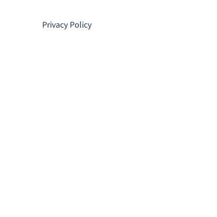
コ
ン
Privacy Policy
テ
ン
ツ
へ
ス
キ
ッ
プ