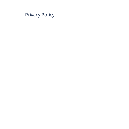
コ
ン
Privacy Policy
テ
ン
ツ
へ
ス
キ
ッ
プ