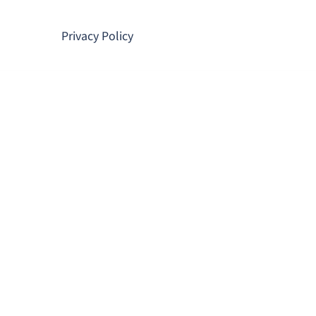
コ
ン
Privacy Policy
テ
ン
ツ
へ
ス
キ
ッ
プ