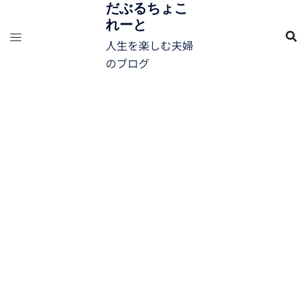
コ
だぶるちょこ
れーと
ン
テ
人生を楽しむ夫婦
ン
のブログ
ツ
へ
ス
キ
ッ
プ