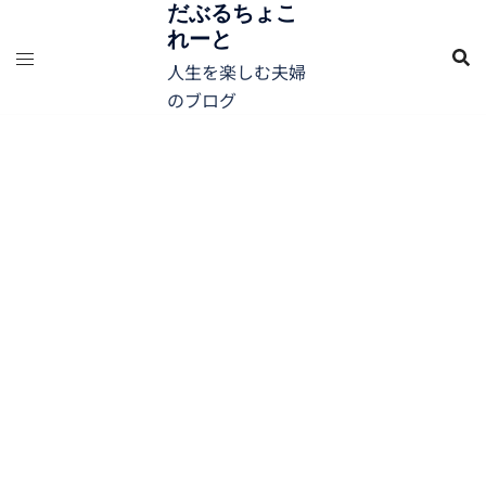
コ
だぶるちょこ
れーと
ン
テ
人生を楽しむ夫婦
ン
のブログ
ツ
へ
ス
キ
ッ
プ