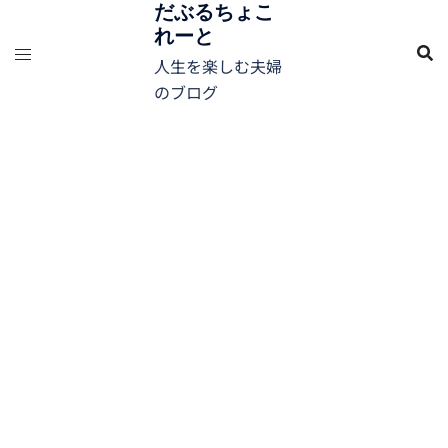
コ
だぶるちょこ
れーと
ン
テ
人生を楽しむ夫婦
ン
のブログ
ツ
へ
ス
キ
ッ
プ