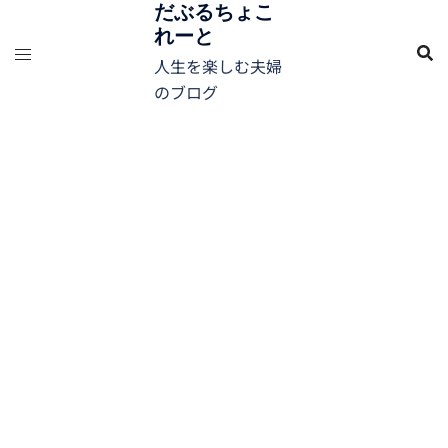
コ
だぶるちょこ
れーと
ン
テ
人生を楽しむ夫婦
ン
のブログ
ツ
へ
ス
キ
ッ
プ