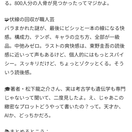
る。800人分の人骨が見つかったってマジかよ。
🧩伏線の回収が職人芸
バラまかれた謎が、最後にビシッと一本の線になる快
感。構成力、テンポ、キャラの立ち方、全部が一級
品。中弛みゼロ。ラストの爽快感は、東野圭吾の読後
感に近いって声もあるけど、個人的にはもっとスパイ
シー。スッキリだけど、ちょっとゾクッとくる。そう
いう読後感。
🎓著者・松下龍之介さん、実は考古学も遺伝学も専門
じゃないって聞いて、二度見したよ。え、じゃあこの
緻密なプロットどうやって書いたの？って。天才か、
AIか、どっちかだろ。
📚まとめるとこう：