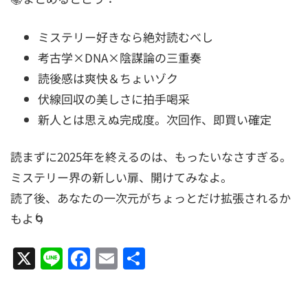
ミステリー好きなら絶対読むべし
考古学×DNA×陰謀論の三重奏
読後感は爽快＆ちょいゾク
伏線回収の美しさに拍手喝采
新人とは思えぬ完成度。次回作、即買い確定
読まずに2025年を終えるのは、もったいなさすぎる。
ミステリー界の新しい扉、開けてみなよ。
読了後、あなたの一次元がちょっとだけ拡張されるか
もよ🌀
X
Line
Facebook
Email
共
有