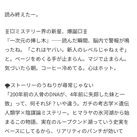
読み終えたー。
🧬💥ミステリー界の新星、爆誕💥🧬
『一次元の挿し木』――読んだ瞬間、脳内で警報が鳴
ったね。「これはヤバい。新人のレベルじゃねぇぞ」
と。ページをめくる手が止まらん。マジで止まらん。
気づいたら朝。コーヒー冷めてる。心はホット。
🌪️ストーリーのうねりが尋常じゃない
「200年前の人骨のDNAが、4年前に失踪した妹と一
致」って、何それSF？いや違う。ガチの考古学×遺伝
人類学×陰謀論ミステリー。ヒマラヤの氷河湖から始
まるこの物語、実在のループクンド湖っていう史実を
ベースにしてるから、リアリティのパンチが効いて