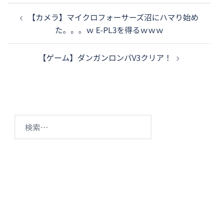
投
【カメラ】マイクロフォーサーズ沼にハマり始め
稿
た。。。ｗ E-PL3を得るｗｗｗ
ナ
ビ
【ゲーム】ダンガンロンパV3クリア！
ゲ
ー
シ
ョ
ン
検
索: