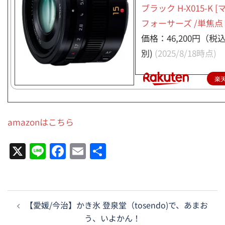
ブラック H-X015-K 
フォーサーズ /単焦点
価格：46,200円（税
別)
(2025/8/18時点)
楽
amazonはこちら
X
Line
Facebook
Email
共
有
投
【愛媛/今治】かき氷 登泉堂（tosendo)で、あまお
稿
う、いよかん！
ナ