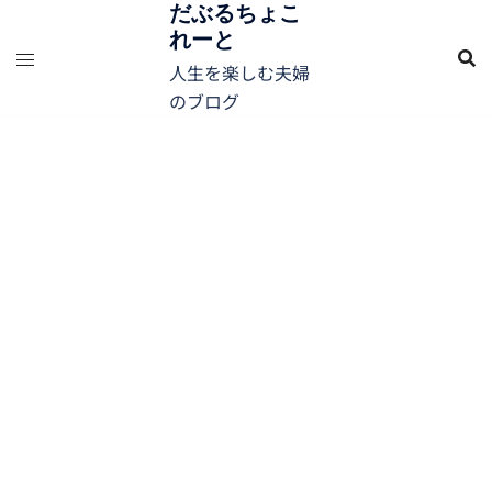
コ
だぶるちょこ
れーと
ン
テ
人生を楽しむ夫婦
ン
のブログ
ツ
へ
ス
キ
ッ
プ