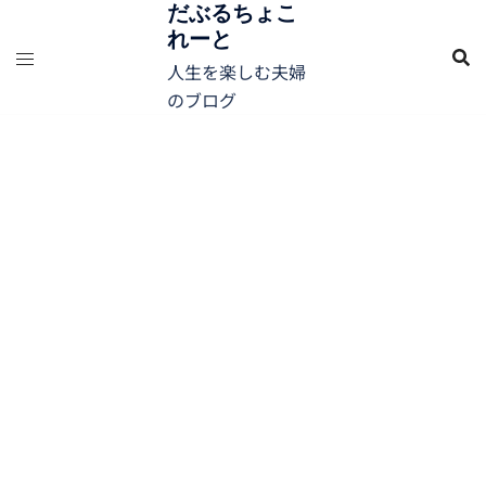
コ
だぶるちょこ
れーと
ン
テ
人生を楽しむ夫婦
ン
のブログ
ツ
へ
ス
キ
ッ
プ