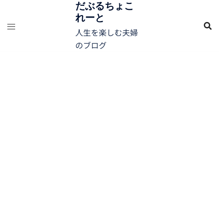
コ
だぶるちょこ
れーと
ン
テ
人生を楽しむ夫婦
ン
のブログ
ツ
へ
ス
キ
ッ
プ