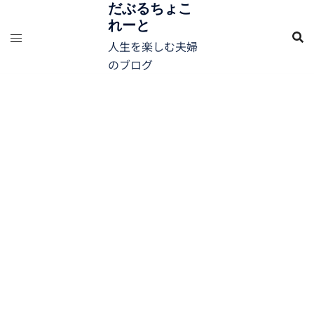
コ
だぶるちょこ
れーと
ン
テ
人生を楽しむ夫婦
ン
のブログ
ツ
へ
ス
キ
ッ
プ