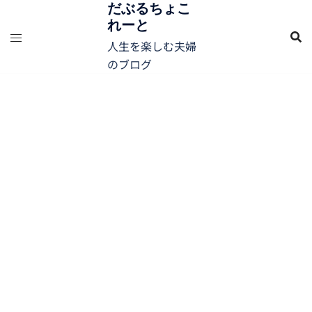
コ
だぶるちょこ
れーと
ン
テ
人生を楽しむ夫婦
ン
のブログ
ツ
へ
ス
キ
ッ
プ