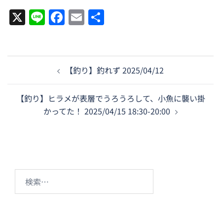
X
Line
Facebook
Email
共
有
投
【釣り】釣れず 2025/04/12
稿
ナ
【釣り】ヒラメが表層でうろうろして、小魚に襲い掛
ビ
かってた！ 2025/04/15 18:30-20:00
ゲ
ー
シ
ョ
ン
検
索: