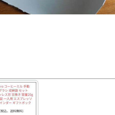
Pro コーヒーミル 手動
ブラシ 収納袋 セット
テンレス刃 豆挽き 容量20g
証 一人用 エスプレッソ
ラインダー ギフトボック
円（税込、送料無料)