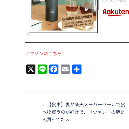
アマゾンはこちら
X
Line
Facebook
Email
共
有
投
【食事】妻が楽天スーパーセールで食
稿
べ物買うのが好きで、「ウァン」の豚ま
ん買ってたｗ
ナ