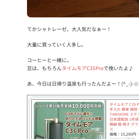
てかシャトレーゼ、大人気だなぁー！
大量に買っていく人多し。
コーヒーと一緒に。
豆は、もちろん
タイムモアC3SPro
で挽いたよ♪
あ、今日は日帰り温泉も行ったんだよー！(^_-)-☆
タイムモア C3S 
手入れ 簡単 掃除
TIMEMORE ス
日本語取説 1年保
極細 粗 挽き グ
ス
価格：15,290
(2025/3/6時点)