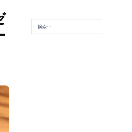
ゼ
検
ー
索: