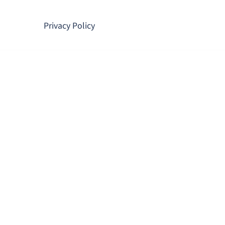
コ
ン
Privacy Policy
テ
ン
ツ
へ
ス
キ
ッ
プ