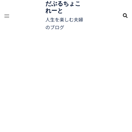
コ
だぶるちょこ
れーと
ン
テ
人生を楽しむ夫婦
ン
のブログ
ツ
へ
ス
キ
ッ
プ