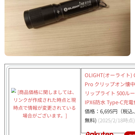
OLIGHT(オーライト) O
Pro クリップオン懐
リップライト 500ル
IPX6防水 Type-C充
価格：6,695円（税
無料)
(2025/2/18時点)