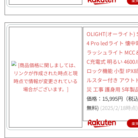
楽
OLIGHT(オーライト) S
4 Pro ledライト 懐
ラッシュライト MCC＆
C充電式 明るい 460
ロック機能 小型 IPX8
ルスター付き アウトド
災 工事 護身用 5年製
価格：15,995円（税
無料)
(2025/2/18時点)
楽