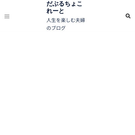
コ
だぶるちょこ
れーと
ン
テ
人生を楽しむ夫婦
ン
のブログ
ツ
へ
ス
キ
ッ
プ