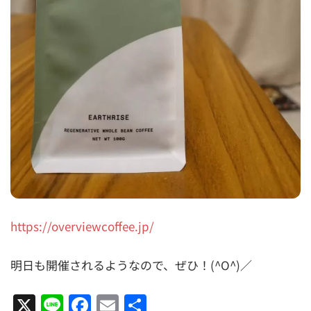
https://overviewcoffee.jp/
明日も開催されるようなので、ぜひ！(^O^)／
X
Line
Facebook
Email
共