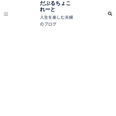
コ
だぶるちょこ
れーと
ン
テ
人生を楽しむ夫婦
ン
のブログ
ツ
へ
ス
キ
ッ
プ