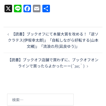
X
Line
Facebook
Email
共
有
投
【読書】ブックオフにて本屋大賞を攻める！「逆ソ
稿
クラテス(伊坂幸太郎)」「自転しながら好転する(山本
ナ
文緒)」「流浪の月(凪良ゆう)」
ビ
ゲ
【読書】ブックオフ店舗で買わずに、ブックオフオン
ー
ラインで買ったらよかったーー(´;ω;｀)
シ
ョ
ン
検
索: