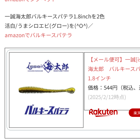
一誠海太郎バルキースパテラ1.8inchを2色
活白/うまシロエビ(グロー)を(^O^)／
amazonでバルキースパテラ
【メール便可】一誠[is
海太郎 バルキース
1.8インチ
価格：544円（税込、
(2025/2/12時点)
楽