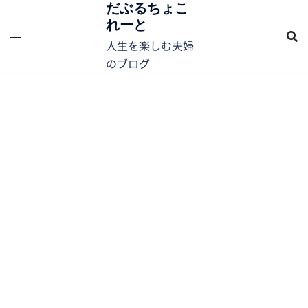
コ
だぶるちょこ
れーと
ン
テ
人生を楽しむ夫婦
ン
のブログ
ツ
へ
ス
キ
ッ
プ