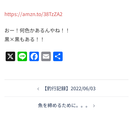
https://amzn.to/38TzZA2
おー！何色かあるんやね！！
黒×黒もある！！
X
Line
Facebook
Email
共
有
投
【釣行記録】2022/06/03
稿
ナ
魚を締めるために。。。
ビ
ゲ
ー