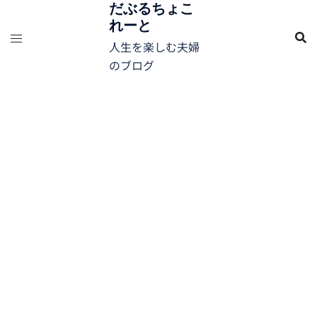
コ
だぶるちょこ
れーと
ン
テ
人生を楽しむ夫婦
ン
のブログ
ツ
へ
ス
キ
ッ
プ