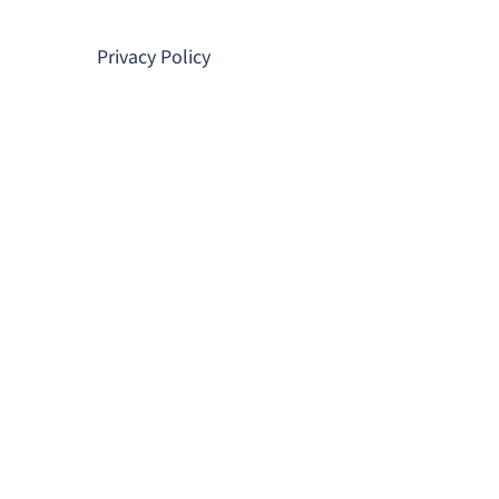
コ
ン
Privacy Policy
テ
ン
ツ
へ
ス
キ
ッ
プ