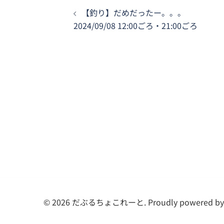
投
【釣り】だめだったー。。。
稿
2024/09/08 12:00ごろ・21:00ごろ
ナ
ビ
ゲ
ー
シ
ョ
ン
© 2026 だぶるちょこれーと. Proudly powered b