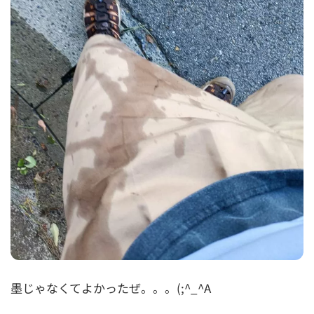
墨じゃなくてよかったぜ。。。(;^_^A