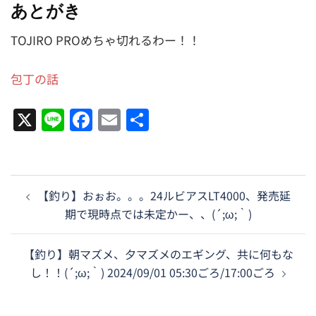
あとがき
TOJIRO PROめちゃ切れるわー！！
包丁の話
X
Line
Facebook
Email
共
有
投
【釣り】おぉお。。。24ルビアスLT4000、発売延
稿
期で現時点では未定かー、、(´;ω;｀)
ナ
ビ
【釣り】朝マズメ、夕マズメのエギング、共に何もな
ゲ
し！！(´;ω;｀) 2024/09/01 05:30ごろ/17:00ごろ
ー
シ