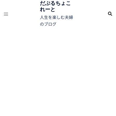
コ
だぶるちょこ
れーと
ン
テ
人生を楽しむ夫婦
ン
のブログ
ツ
へ
ス
キ
ッ
プ