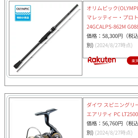
オリムピック(OLYMPI
マレッティー・プロ
24GCALPS-862M G08
価格：58,300円（税
別)
(2024/8/27時点)
楽
ダイワ スピニングリー
エアリティ PC LT2500
価格：56,760円（税
別)
(2024/8/27時点)