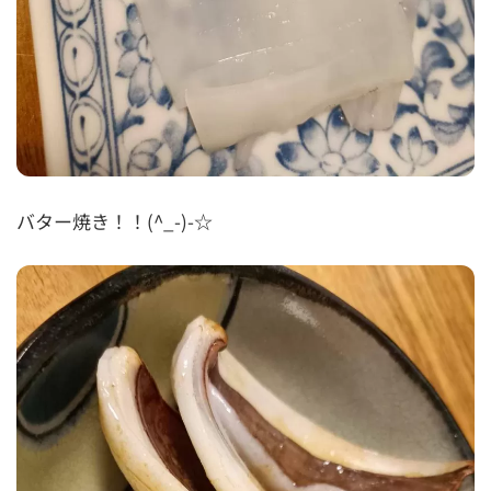
バター焼き！！(^_-)-☆