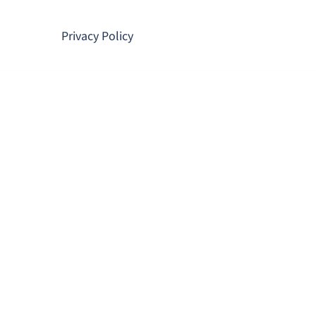
コ
ン
Privacy Policy
テ
ン
ツ
へ
ス
キ
ッ
プ