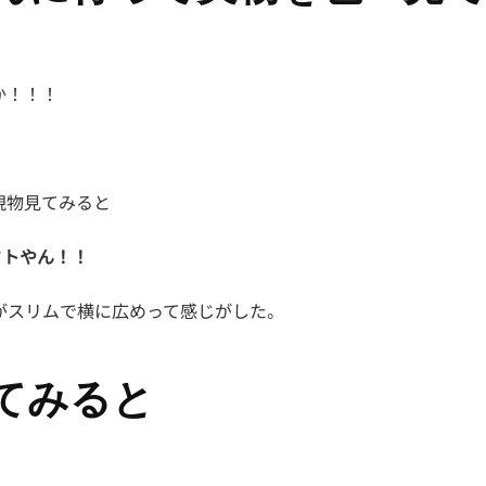
か！！！
現物見てみると
クトやん！！
がスリムで横に広めって感じがした。
てみると