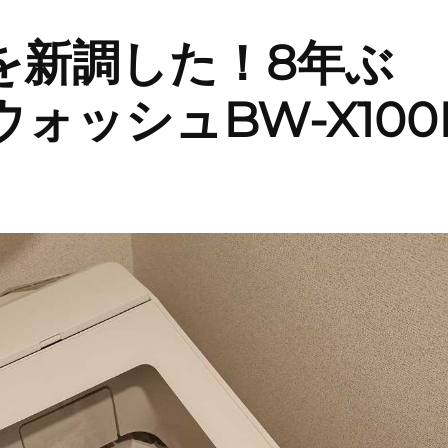
を新調した！8年ぶ
ォッシュBW-X100