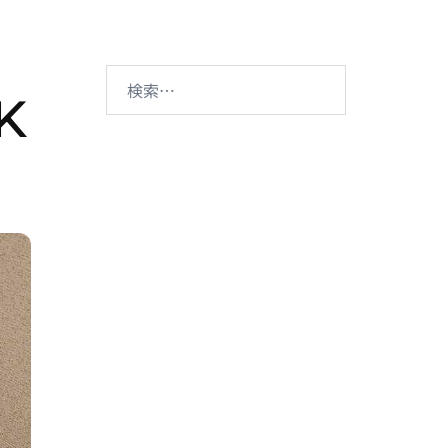
検
K
索: