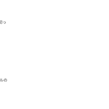
切っ
ルの
て