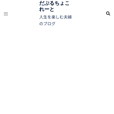
コ
だぶるちょこ
れーと
ン
テ
人生を楽しむ夫婦
ン
のブログ
ツ
へ
ス
キ
ッ
プ