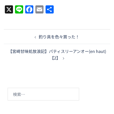
X
Line
Facebook
Email
共
有
投
釣り具を色々買った！
稿
ナ
【宮崎甘味処放浪記】パティスリーアンオー(en haut)
ビ
【2】
ゲ
ー
シ
ョ
ン
検
索: