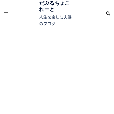
コ
だぶるちょこ
れーと
ン
テ
人生を楽しむ夫婦
ン
のブログ
ツ
へ
ス
キ
ッ
プ