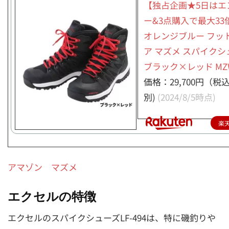
【独占企画★5日はエ
ー&3点購入で最大33
オレンジブルー フッ
ア マズメ スパイクシ
ブラック×レッド MZW
価格：29,700円（税
別)
(2024/8/5時点)
楽
アマゾン マズメ
エクセルの特徴
エクセルのスパイクシューズLF-494は、特に磯釣りや